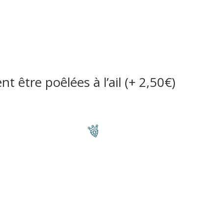
ement
Côté Bar
Côté
t être poêlées à l’ail (+ 2,50€)