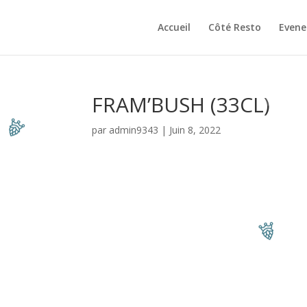
Accueil
Côté Resto
Even
FRAM’BUSH (33CL)
par
admin9343
|
Juin 8, 2022