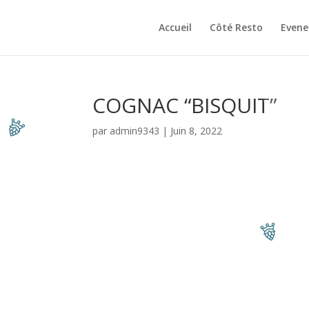
Accueil
Côté Resto
Even
COGNAC “BISQUIT”
par
admin9343
|
Juin 8, 2022